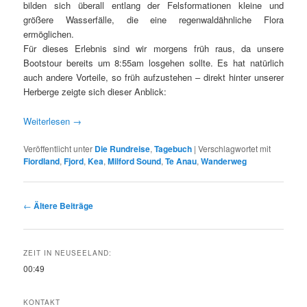
bilden sich überall entlang der Felsformationen kleine und
größere Wasserfälle, die eine regenwaldähnliche Flora
ermöglichen.
Für dieses Erlebnis sind wir morgens früh raus, da unsere
Bootstour bereits um 8:55am losgehen sollte. Es hat natürlich
auch andere Vorteile, so früh aufzustehen – direkt hinter unserer
Herberge zeigte sich dieser Anblick:
Weiterlesen
→
Veröffentlicht unter
Die Rundreise
,
Tagebuch
|
Verschlagwortet mit
Fiordland
,
Fjord
,
Kea
,
Milford Sound
,
Te Anau
,
Wanderweg
Beitrags-Navigation
←
Ältere Beiträge
ZEIT IN NEUSEELAND:
00:49
KONTAKT