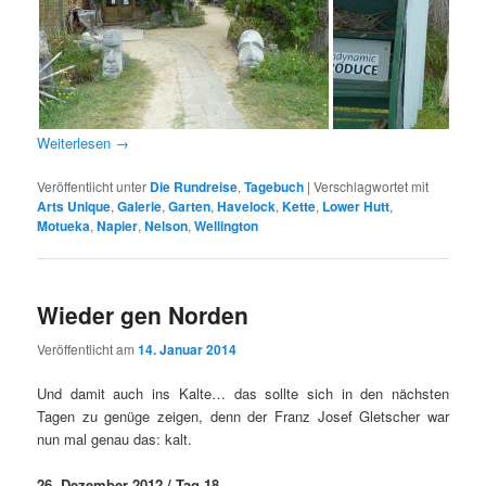
Weiterlesen
→
Veröffentlicht unter
Die Rundreise
,
Tagebuch
|
Verschlagwortet mit
Arts Unique
,
Galerie
,
Garten
,
Havelock
,
Kette
,
Lower Hutt
,
Motueka
,
Napier
,
Nelson
,
Wellington
Wieder gen Norden
Veröffentlicht am
14. Januar 2014
Und damit auch ins Kalte… das sollte sich in den nächsten
Tagen zu genüge zeigen, denn der Franz Josef Gletscher war
nun mal genau das: kalt.
26. Dezember 2012 / Tag 18