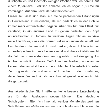
durchgefallen und innerhalb weniger Wochen war ich bereits auf
einem 2,5er-Level. Letztlich schaffte ich es sogar, 1,0-Arbeiten
vorzulegen. Auf dem Level der Muttersprachler!
Dieser Teil lässt sich stark auf meine persönlichen Erfahrungen
in Deutschland zurückführen, als ich gedanklich in der Schule
immer mehr einzuschlafen begann. Aber das hat den Effekt nur
verstärkt; in ein anderes Land zu gehen bedeutet, den Kopf
ununterbrochen zu fordern. In wenigen Tagen gibt es so viele
neue Eindrücke, dass die grauen Zellen anfangen dauerhaft auf
Hochtouren zu laufen und du wirst merken, dass du Dinge immer
schneller gedanklich verarbeiten kannst und dieses Gefühl macht
die Zeit nach den ersten Wochen unglaublich und einzigartig. Es
ist fast unmöglich dieses Gefühl zu beschreiben, ohne es zu
kennen aber es wirkt berauschend. Man lernt innerhalb kürzester
Zeit unglaublich viel und es scheint gar kein Ende zu nehmen,
denn dieser Zustand hält sich – sobald eingestellt – eigentlich für
die ganze Zeit.
Aus akademischer Sicht hätte es keine bessere Entscheidung
als für den Austausch geben können. Das deutsche
Schulsystem hätte mich innerhalb weniger Monate des zwölften
Schuljahres endgültig gebrochen, da ich einfach bis oben die