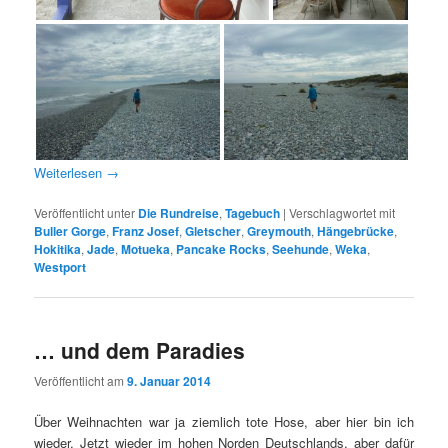
Weiterlesen
→
Veröffentlicht unter
Die Rundreise
,
Tagebuch
|
Verschlagwortet mit
Buller Gorge
,
Franz Josef
,
Gletscher
,
Greymouth
,
Hängebrücke
,
Hokitika
,
Jade
,
Motueka
,
Pancake Rocks
,
Seehunde
,
Weka
,
Westport
… und dem Paradies
Veröffentlicht am
9. Januar 2014
Über Weihnachten war ja ziemlich tote Hose, aber hier bin ich
wieder. Jetzt wieder im hohen Norden Deutschlands, aber dafür