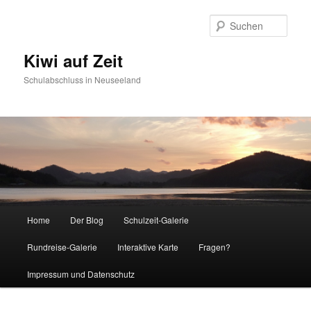
Such
Kiwi auf Zeit
Schulabschluss in Neuseeland
Hauptmenü
Home
Der Blog
Schulzeit-Galerie
Zum Inhalt wechseln
Zum sekundären Inhalt wechseln
Rundreise-Galerie
Interaktive Karte
Fragen?
Impressum und Datenschutz