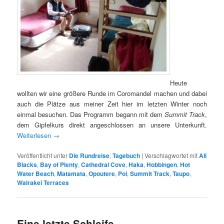
Heute
wollten wir eine größere Runde im Coromandel machen und dabei
auch die Plätze aus meiner Zeit hier im letzten Winter noch
einmal besuchen. Das Programm begann mit dem
Summit Track
,
dem Gipfelkurs direkt angeschlossen an unsere Unterkunft.
Weiterlesen
→
Veröffentlicht unter
Die Rundreise
,
Tagebuch
|
Verschlagwortet mit
All
Blacks
,
Bay of Plenty
,
Cathedral Cove
,
Haka
,
Hobbingen
,
Hot
Water Beach
,
Matamata
,
Opoutere
,
Poi
,
Summit Track
,
Taupo
,
Wairakei Terraces
Eine letzte Schleife