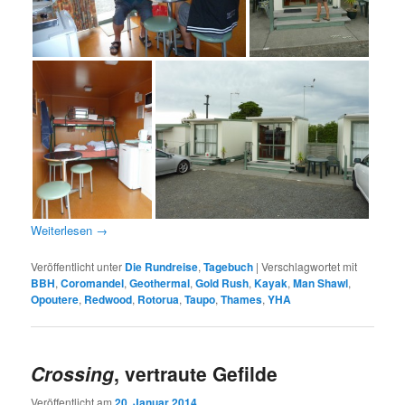
Weiterlesen
→
Veröffentlicht unter
Die Rundreise
,
Tagebuch
|
Verschlagwortet mit
BBH
,
Coromandel
,
Geothermal
,
Gold Rush
,
Kayak
,
Man Shawl
,
Opoutere
,
Redwood
,
Rotorua
,
Taupo
,
Thames
,
YHA
Crossing
, vertraute Gefilde
Veröffentlicht am
20. Januar 2014