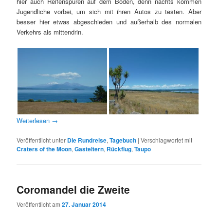
hier auch Reifenspuren auf dem Boden, denn nachts kommen
Jugendliche vorbei, um sich mit ihren Autos zu testen. Aber
besser hier etwas abgeschieden und außerhalb des normalen
Verkehrs als mittendrin.
Weiterlesen
→
Veröffentlicht unter
Die Rundreise
,
Tagebuch
|
Verschlagwortet mit
Craters of the Moon
,
Gasteltern
,
Rückflug
,
Taupo
Coromandel die Zweite
Veröffentlicht am
27. Januar 2014