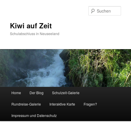
Such
Kiwi auf Zeit
Schulabschluss in Neuseeland
Hauptmenü
Home
Der Blog
Schulzeit-Galerie
Zum Inhalt wechseln
Zum sekundären Inhalt wechseln
Rundreise-Galerie
Interaktive Karte
Fragen?
Impressum und Datenschutz