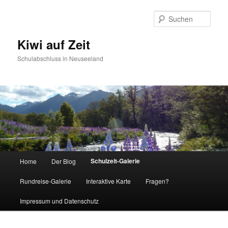
Such
Kiwi auf Zeit
Schulabschluss in Neuseeland
Hauptmenü
Schulzeit-Galerie
Home
Der Blog
Zum Inhalt wechseln
Zum sekundären Inhalt wechseln
Rundreise-Galerie
Interaktive Karte
Fragen?
Impressum und Datenschutz