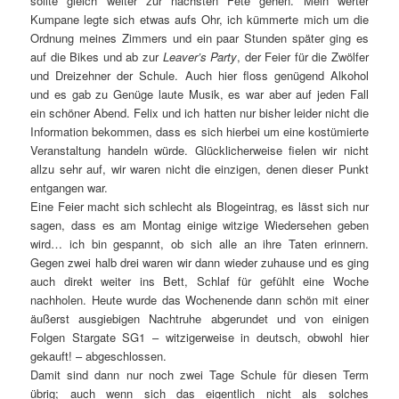
sollte gleich weiter zur nächsten Fete gehen. Mein werter
Kumpane legte sich etwas aufs Ohr, ich kümmerte mich um die
Ordnung meines Zimmers und ein paar Stunden später ging es
auf die Bikes und ab zur
Leaver’s Party
, der Feier für die Zwölfer
und Dreizehner der Schule. Auch hier floss genügend Alkohol
und es gab zu Genüge laute Musik, es war aber auf jeden Fall
ein schöner Abend. Felix und ich hatten nur bisher leider nicht die
Information bekommen, dass es sich hierbei um eine kostümierte
Veranstaltung handeln würde. Glücklicherweise fielen wir nicht
allzu sehr auf, wir waren nicht die einzigen, denen dieser Punkt
entgangen war.
Eine Feier macht sich schlecht als Blogeintrag, es lässt sich nur
sagen, dass es am Montag einige witzige Wiedersehen geben
wird… ich bin gespannt, ob sich alle an ihre Taten erinnern.
Gegen zwei halb drei waren wir dann wieder zuhause und es ging
auch direkt weiter ins Bett, Schlaf für gefühlt eine Woche
nachholen. Heute wurde das Wochenende dann schön mit einer
äußerst ausgiebigen Nachtruhe abgerundet und von einigen
Folgen Stargate SG1 – witzigerweise in deutsch, obwohl hier
gekauft! – abgeschlossen.
Damit sind dann nur noch zwei Tage Schule für diesen Term
übrig; auch wenn sich das eigentlich nicht als solches