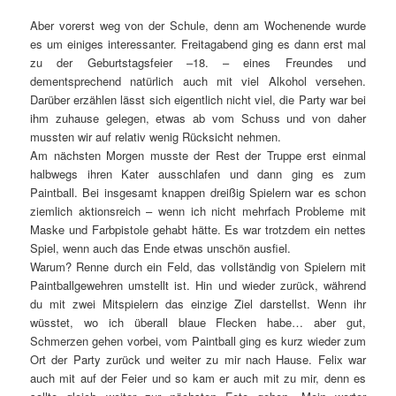
Aber vorerst weg von der Schule, denn am Wochenende wurde
es um einiges interessanter. Freitagabend ging es dann erst mal
zu der Geburtstagsfeier –18. – eines Freundes und
dementsprechend natürlich auch mit viel Alkohol versehen.
Darüber erzählen lässt sich eigentlich nicht viel, die Party war bei
ihm zuhause gelegen, etwas ab vom Schuss und von daher
mussten wir auf relativ wenig Rücksicht nehmen.
Am nächsten Morgen musste der Rest der Truppe erst einmal
halbwegs ihren Kater ausschlafen und dann ging es zum
Paintball. Bei insgesamt knappen dreißig Spielern war es schon
ziemlich aktionsreich – wenn ich nicht mehrfach Probleme mit
Maske und Farbpistole gehabt hätte. Es war trotzdem ein nettes
Spiel, wenn auch das Ende etwas unschön ausfiel.
Warum? Renne durch ein Feld, das vollständig von Spielern mit
Paintballgewehren umstellt ist. Hin und wieder zurück, während
du mit zwei Mitspielern das einzige Ziel darstellst. Wenn ihr
wüsstet, wo ich überall blaue Flecken habe… aber gut,
Schmerzen gehen vorbei, vom Paintball ging es kurz wieder zum
Ort der Party zurück und weiter zu mir nach Hause. Felix war
auch mit auf der Feier und so kam er auch mit zu mir, denn es