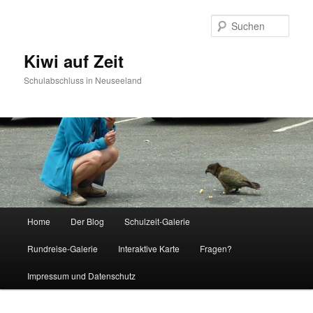
Such
Kiwi auf Zeit
Schulabschluss in Neuseeland
Hauptmenü
Home
Der Blog
Schulzeit-Galerie
Zum Inhalt wechseln
Zum sekundären Inhalt wechseln
Rundreise-Galerie
Interaktive Karte
Fragen?
Impressum und Datenschutz