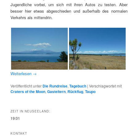
Jugendliche vorbei, um sich mit ihren Autos zu testen. Aber
besser hier etwas abgeschieden und außerhalb des normalen
Verkehrs als mittendrin.
Weiterlesen
→
Veröffentlicht unter
Die Rundreise
,
Tagebuch
|
Verschlagwortet mit
Craters of the Moon
,
Gasteltern
,
Rückflug
,
Taupo
ZEIT IN NEUSEELAND:
19:01
KONTAKT