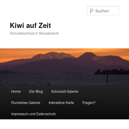
Such
Kiwi auf Zeit
Schulabschluss in Neuseeland
Hauptmenü
Home
Der Blog
Schulzeit-Galerie
Zum Inhalt wechseln
Zum sekundären Inhalt wechseln
Rundreise-Galerie
Interaktive Karte
Fragen?
Impressum und Datenschutz