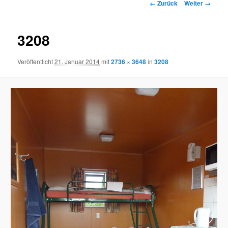
Bilder-Navigation
← Zurück
Weiter →
3208
Veröffentlicht
21. Januar 2014
mit
2736 × 3648
in
3208