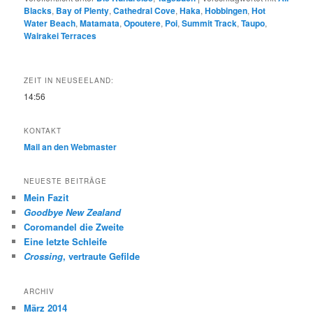
Blacks
,
Bay of Plenty
,
Cathedral Cove
,
Haka
,
Hobbingen
,
Hot
Water Beach
,
Matamata
,
Opoutere
,
Poi
,
Summit Track
,
Taupo
,
Wairakei Terraces
ZEIT IN NEUSEELAND:
14:56
KONTAKT
Mail an den Webmaster
NEUESTE BEITRÄGE
Mein Fazit
Goodbye New Zealand
Coromandel die Zweite
Eine letzte Schleife
Crossing
, vertraute Gefilde
ARCHIV
März 2014