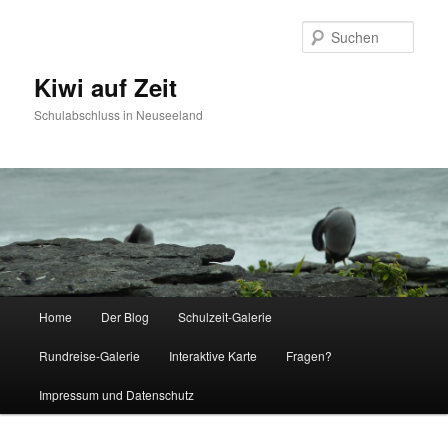
Such
Kiwi auf Zeit
Schulabschluss in Neuseeland
Hauptmenü
Home
Der Blog
Schulzeit-Galerie
Zum Inhalt wechseln
Zum sekundären Inhalt wechseln
Rundreise-Galerie
Interaktive Karte
Fragen?
Impressum und Datenschutz