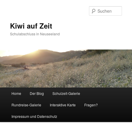
Such
Kiwi auf Zeit
Schulabschluss in Neuseeland
Hauptmenü
Home
Der Blog
Schulzeit-Galerie
Zum Inhalt wechseln
Zum sekundären Inhalt wechseln
Rundreise-Galerie
Interaktive Karte
Fragen?
Impressum und Datenschutz