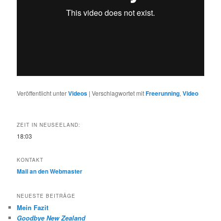
Veröffentlicht unter
Videos
|
Verschlagwortet mit
Freerunning
,
Video
ZEIT IN NEUSEELAND:
18:03
KONTAKT
Mail an den Webmaster
NEUESTE BEITRÄGE
Mein Fazit
Goodbye New Zealand