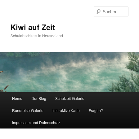
Such
Kiwi auf Zeit
Schulabschluss in Neuseeland
Hauptmenü
Home
Der Blog
Schulzeit-Galerie
Zum Inhalt wechseln
Zum sekundären Inhalt wechseln
Rundreise-Galerie
Interaktive Karte
Fragen?
Impressum und Datenschutz