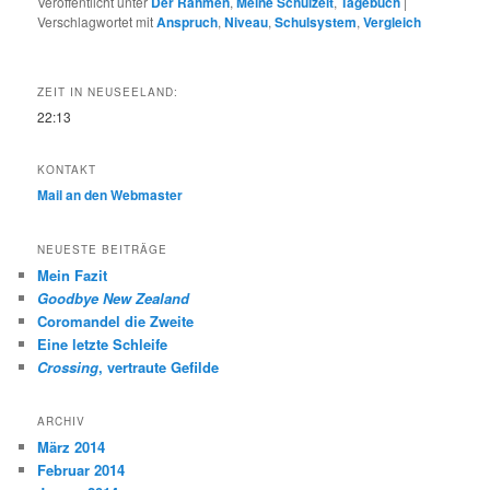
Veröffentlicht unter
Der Rahmen
,
Meine Schulzeit
,
Tagebuch
|
Verschlagwortet mit
Anspruch
,
Niveau
,
Schulsystem
,
Vergleich
ZEIT IN NEUSEELAND:
22:13
KONTAKT
Mail an den Webmaster
NEUESTE BEITRÄGE
Mein Fazit
Goodbye New Zealand
Coromandel die Zweite
Eine letzte Schleife
Crossing
, vertraute Gefilde
ARCHIV
März 2014
Februar 2014