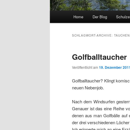
Hauptmenü
Home
Der Blog
Schulzei
Zum Inhalt wechseln
Zum sekundären Inhalt wec
SCHLAGWORT-ARCHIVE:
TAUCHEN
Golfballtaucher
Veröffentlicht am
19. Dezember 201
Golfballtaucher? Klingt komis
neuen Nebenjob.
Nach dem Windsurfen gestern
Genauer ist das eine Reihe v
denen aus man Golfbälle auf 
der drei verschiedenen Löcher
Ich erinnerte mich an eine Er