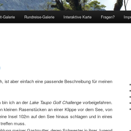
t-Galerie
Rundreise-Galerie
Interaktive Karte
Fragen?
Imp
hseln
1
ch, ist aber einfach eine passende Beschreibung für meinen
 bin ich an der
Lake Taupo Golf Challenge
vorbeigefahren.
on kleinen Rasenstücken an einer Klippe vor dem See, von
eine Insel 102m auf den See hinaus schlagen und in eines
 treffen muss.
zählung meiner Gastmutter, deren Schwester in ihrer Jugend