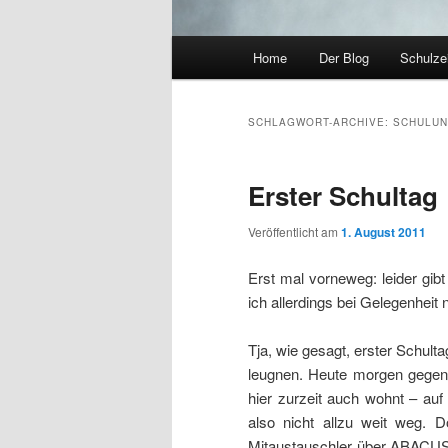
Hauptmenü
Home
Der Blog
Schulzei
Zum Inhalt wechseln
Zum sekundären Inhalt wec
SCHLAGWORT-ARCHIVE:
SCHULUN
Erster Schultag
Veröffentlicht am
1. August 2011
Erst mal vorneweg: leider gib
ich allerdings bei Gelegenheit
Tja, wie gesagt, erster Schult
leugnen. Heute morgen gegen 
hier zurzeit auch wohnt – au
also nicht allzu weit weg. 
Mitaustauschler über ABACUS 