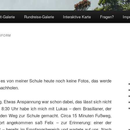
t-Galerie
Rundreise-Galerie
Interaktive Karte
Fragen?
Imp
hseln
IFORM
t es von meiner Schule heute noch keine Fotos, das werde
 nachholen.
ag. Etwas Anspannung war schon dabei, das lässt sich nicht
8:30 Uhr habe ich mich mit Lukas – dem Brasilianer, der
f den Weg zur Schule gemacht. Circa 15 Minuten Fußweg,
Dort angekommen saß Felix – zur Erinnerung: einer der
– bereits im Empfangsbereich und wartete auf uns. Nach