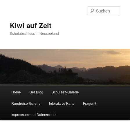
Such
Kiwi auf Zeit
Schulabschluss in Neuseeland
Hauptmenü
Home
Der Blog
Schulzeit-Galerie
Zum Inhalt wechseln
Zum sekundären Inhalt wechseln
Rundreise-Galerie
Interaktive Karte
Fragen?
Impressum und Datenschutz