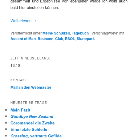
gesammelt und Ergebnisse von ebenjenen werde ich wohl auch
bald hier einstellen können.
Weiterlesen
→
Veröffentlicht unter
Meine Schulzeit
,
Tagebuch
|
Verschlagwortet mit
Ascent of Man
,
Bouncen
,
Club
,
ESOL
,
Skatepark
ZEIT IN NEUSEELAND:
16:10
KONTAKT
Mail an den Webmaster
NEUESTE BEITRÄGE
Mein Fazit
Goodbye New Zealand
Coromandel die Zweite
Eine letzte Schleife
Crossing
, vertraute Gefilde