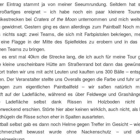
ter Eintrag stammt ja von meiner Seeumrundung. Seitdem hat s
 großartiges ereignet – ich habe noch ein paar kleinere Tour
ikestrecken bei
Craters of the Moon
unternommen und mich weit
 gewidmet. Gestern ging es dann allerdings zum Paintball!
Noch mal
 nichts sagt: zwei Teams, die sich mit Farbpistolen bekriegen, me
 eine Flagge in der Mitte des Spielfeldes zu erobern und in das
hen Teams zu bringen.
 es erst mal 40km die Strecke lang, die ich auch für meine Tou
ne kleine unscheinbare Hütte am Straßenrand bot dann das gewüns
rt trafen wir uns mit acht Leuten und kauften uns 300 Bälle – ents
n. Der Veranstalter stellte uns Overalls gegen die Farbe und fuhr 
agen zum eigentlichen Paintballfeld – wir saßen natürlich mi
t auf der Ladefläche, während es über Feldwege und Grashäng
e Ladefläche selbst dank Rissen im Holzboden nicht so
rweckend erschien. Störte hier aber keinen wirklich, auch nicht, als 
dhügeln die Risse schon eher in Spalten ausarteten.
ball selbst gab es dann noch Helme gegen Treffer im Gesicht – wie
schmerzhaft bewusst wurde ohne Nackenschutz – und die
tseinweisung.