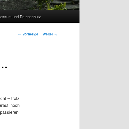
ressum und Datenschutz
Beitrags-Navigation
←
Vorherige
Weiter
→
l…
ht – trotz
arauf noch
passieren,