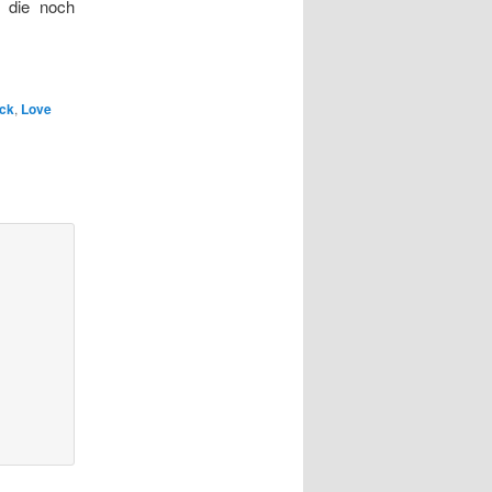
 die noch
eck
,
Love