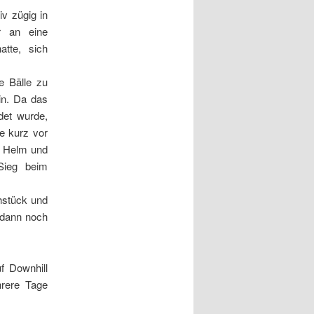
iv zügig in
r an eine
tte, sich
e Bälle zu
in. Da das
ndet wurde,
e kurz vor
n Helm und
Sieg beim
hstück und
s dann noch
f Downhill
hrere Tage