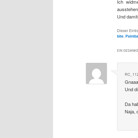
Ich widm
ausstehe
Und damit
Dieser Eint
bite
,
Paintba
EIN GEDANKE
RC_11
Gnaaah
Und di
Da ha
Naja, 