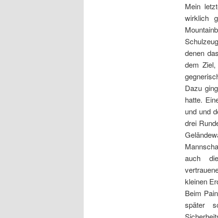
Mein letz
wirklich
Mountainb
Schulzeug
denen das
dem Ziel,
gegnerisc
Dazu ging
hatte. Ei
und und do
drei Runde
Geländew
Mannschaf
auch di
vertrauene
kleinen Er
Beim Paint
später 
Sicherhei