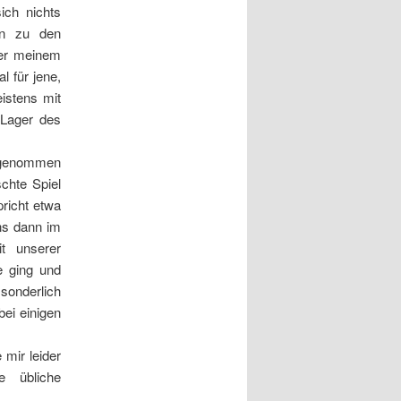
ich nichts
en zu den
er meinem
 für jene,
istens mit
 Lager des
r genommen
chte Spiel
pricht etwa
uns dann im
t unserer
e ging und
nderlich
bei einigen
 mir leider
 übliche