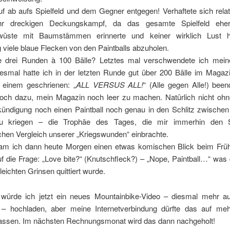
f ab aufs Spielfeld und dem Gegner entgegen! Verhaftete sich relat
hr dreckigen Deckungskampf, da das gesamte Spielfeld ehe
üste mit Baumstämmen erinnerte und keiner wirklich Lust ha
viele blaue Flecken von den Paintballs abzuholen.
drei Runden à 100 Bälle? Letztes mal verschwendete ich mein
diesmal hatte ich in der letzten Runde gut über 200 Bälle im Magaz
 einem geschrienen: „
ALL VERSUS ALL!
“ (Alle gegen Alle!) bee
och dazu, mein Magazin noch leer zu machen. Natürlich nicht ohn
kündigung noch einen Paintball noch genau in den Schlitz zwische
zu kriegen – die Trophäe des Tages, die mir immerhin den 
chen Vergleich unserer „Kriegswunden“ einbrachte.
am ich dann heute Morgen einen etwas komischen Blick beim Frü
f die Frage: „Love bite?“ (Knutschfleck?) – „Nope, Paintball…“ wa
leichten Grinsen quittiert wurde.
h würde ich jetzt ein neues Mountainbike-Video – diesmal mehr au
 – hochladen, aber meine Internetverbindung dürfte das auf me
lassen. Im nächsten Rechnungsmonat wird das dann nachgeholt!