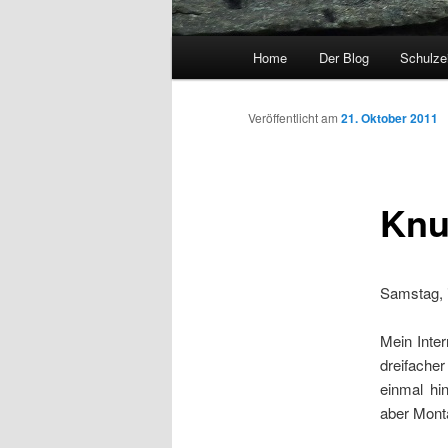
Hauptmenü
Home
Der Blog
Schulzei
Zum Inhalt wechseln
Zum sekundären Inhalt wec
Veröffentlicht am
21. Oktober 2011
Knu
Samstag, i
Mein Inte
dreifache
einmal hi
aber Mont