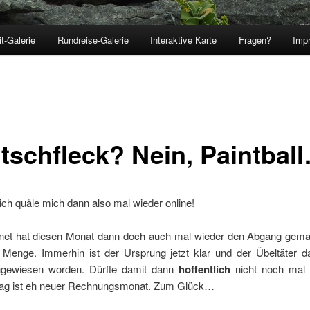
t-Galerie
Rundreise-Galerie
Interaktive Karte
Fragen?
Imp
hseln
tschfleck? Nein, Paintbal
ch quäle mich dann also mal wieder online!
rnet hat diesen Monat dann doch auch mal wieder den Abgang gemac
r Menge. Immerhin ist der Ursprung jetzt klar und der Übeltäter d
ngewiesen worden. Dürfte damit dann
hoffentlich
nicht noch mal 
ag ist eh neuer Rechnungsmonat. Zum Glück…