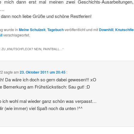
e mich dann erst mal meinen zwei Geschichts-Ausarbeitungen,
n…
 dann noch liebe Grüße und schöne Restferien!
rag wurde in
Meine Schulzeit
,
Tagebuch
veröffentlicht und mit
Downhill
,
Knutschfl
ll
verschlagwortet.
 ZU „
KNUTSCHFLECK? NEIN, PAINTBALL…
“
22
sagte am
23. Oktober 2011 um 20:45
:
! Da wäre ich doch so gern dabei gewesen!!! xO
e Bemerkung am Frühstückstisch: Sau gut! :D
b ich wohl mal wieder ganz schön was verpasst…
dir (wie immer) viel Spaß noch da unten !^^