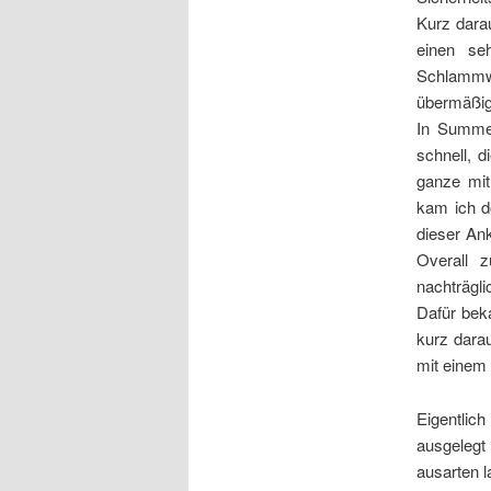
Kurz darau
einen se
Schlammw
übermäßig 
In Summe 
schnell, 
ganze mit
kam ich d
dieser An
Overall 
nachträgli
Dafür bek
kurz darau
mit einem 
Eigentlic
ausgelegt
ausarten 