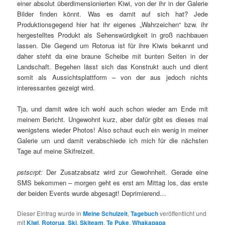
einer absolut überdimensionierten Kiwi, von der ihr in der Galerie
Bilder finden könnt. Was es damit auf sich hat? Jede
Produktionsgegend hier hat ihr eigenes „Wahrzeichen“ bzw. ihr
hergestelltes Produkt als Sehenswürdigkeit in groß nachbauen
lassen. Die Gegend um Rotorua ist für ihre Kiwis bekannt und
daher steht da eine braune Scheibe mit bunten Seiten in der
Landschaft. Begehen lässt sich das Konstrukt auch und dient
somit als Aussichtsplattform – von der aus jedoch nichts
interessantes gezeigt wird.
Tja, und damit wäre ich wohl auch schon wieder am Ende mit
meinem Bericht. Ungewohnt kurz, aber dafür gibt es dieses mal
wenigstens wieder Photos! Also schaut euch ein wenig in meiner
Galerie um und damit verabschiede ich mich für die nächsten
Tage auf meine Skifreizeit.
pstscrpt:
Der Zusatzabsatz wird zur Gewohnheit. Gerade eine
SMS bekommen – morgen geht es erst am Mittag los, das erste
der beiden Events wurde abgesagt! Deprimierend…
Dieser Eintrag wurde in
Meine Schulzeit
,
Tagebuch
veröffentlicht und
mit
Kiwi
,
Rotorua
,
Ski
,
Skiteam
,
Te Puke
,
Whakapapa