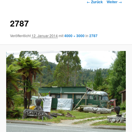
Bilder-Navigation
← Zurück
Weiter →
2787
Veröffentlicht
12. Januar 2014
mit
4000 × 3000
in
2787