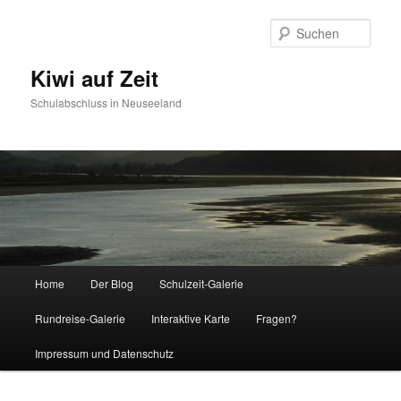
Such
Kiwi auf Zeit
Schulabschluss in Neuseeland
Hauptmenü
Home
Der Blog
Schulzeit-Galerie
Zum Inhalt wechseln
Zum sekundären Inhalt wechseln
Rundreise-Galerie
Interaktive Karte
Fragen?
Impressum und Datenschutz