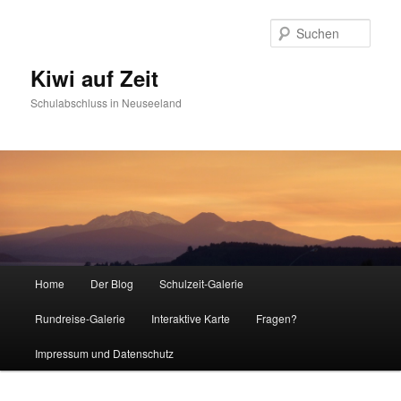
Such
Kiwi auf Zeit
Schulabschluss in Neuseeland
Hauptmenü
Home
Der Blog
Schulzeit-Galerie
Zum Inhalt wechseln
Zum sekundären Inhalt wechseln
Rundreise-Galerie
Interaktive Karte
Fragen?
Impressum und Datenschutz