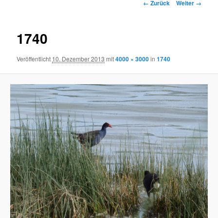
Bilder-Navigation
← Zurück
Weiter →
1740
Veröffentlicht
10. Dezember 2013
mit
4000 × 3000
in
1740